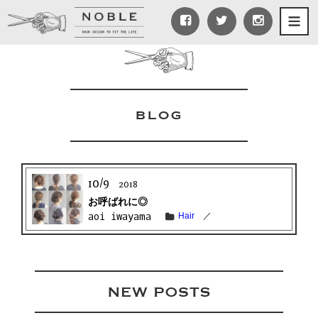
10/9
2018
お呼ばれに◎
aoi iwayama
Hair
／